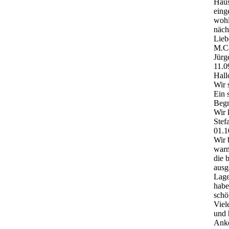
Haus
eing
wohl
näch
Lieb
M.Ca
Jürg
11.0
Hall
Wir 
Ein 
Beg
Wir 
Stef
01.1
Wir 
warm
die 
ausg
Lage
habe
schö
Viel
und 
Anke