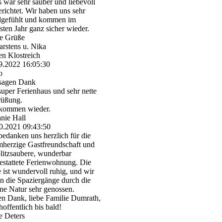
 war sehr sauber und liebevoll
erichtet. Wir haben uns sehr
gefühlt und kommen im
sten Jahr ganz sicher wieder.
e Grüße
rstens u. Nika
en Klostreich
9.2022
16:05:30
o
sagen Dank
super Ferienhaus und sehr nette
rüßung.
kommen wieder.
anie Hall
0.2021
09:43:50
bedanken uns herzlich für die
herzige Gastfreundschaft und
blitzsaubere, wunderbar
estattete Ferienwohnung. Die
 ist wundervoll ruhig, und wir
n die Spaziergänge durch die
ne Natur sehr genossen.
en Dank, liebe Familie Dumrath,
hoffentlich bis bald!
 Deters