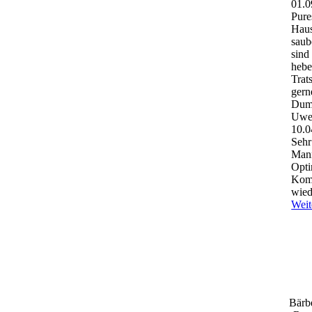
01.0
Pure
Haus
saub
sind
hebe
Trat
gern
Dum
Uwe
10.0
Sehr
Mann
Opti
Komm
wied
Weit
Bärb