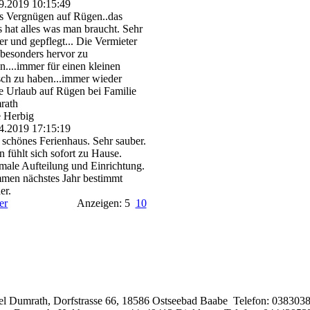
9.2019
10:15:49
s Vergnügen auf Rügen..das
 hat alles was man braucht. Sehr
er und gepflegt... Die Vermieter
 besonders hervor zu
n....immer für einen kleinen
sch zu haben...immer wieder
e Urlaub auf Rügen bei Familie
rath
 Herbig
4.2019
17:15:19
 schönes Ferienhaus. Sehr sauber.
 fühlt sich sofort zu Hause.
male Aufteilung und Einrichtung.
en nächstes Jahr bestimmt
er.
er
Anzeigen: 5
10
el Dumrath, Dorfstrasse 66, 18586 Ostseebad Baabe Telefon: 038303